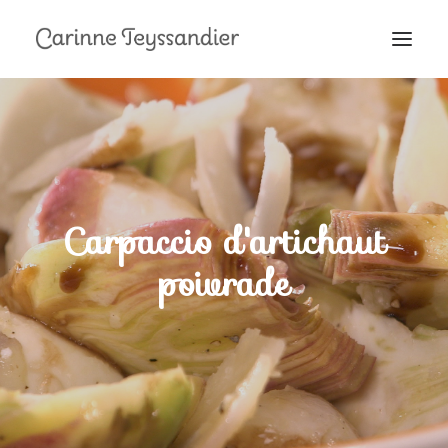
MON PARCOURS
À LA TÉLÉ
PRESTATIONS
MES RECETTES
Carpaccio d'artichaut
EN COULISSES
poivrade