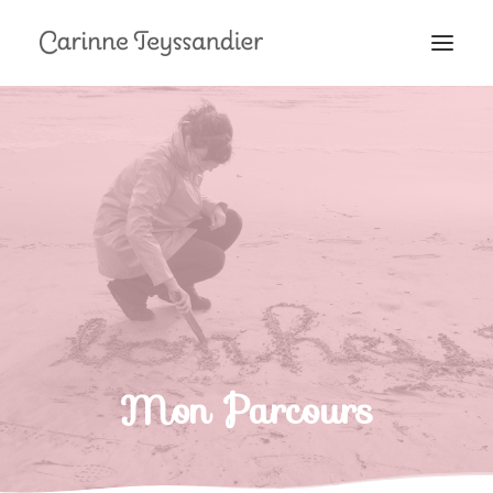
MON PARCOURS
À LA TÉLÉ
PRESTATIONS
MES RECETTES
EN COULISSES
Mon Parcours