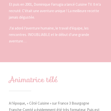
Et puis en 2001, Dominique Farrugia a lancé Cuisine TV. Il m’a
recruté. C’était une aventure unique ! La meilleure recette
jamais dégustée.
J’ai adoré l’aventure humaine, le travail d’équipe, les
rencontres. INOUBLIABLE et le début d’une grande
aventure…
Animatrice télé
A l’époque, « Côté Cuisine » sur France 3 Bourgogne
Franche-Comté a évidemment été très formateur. Puis est