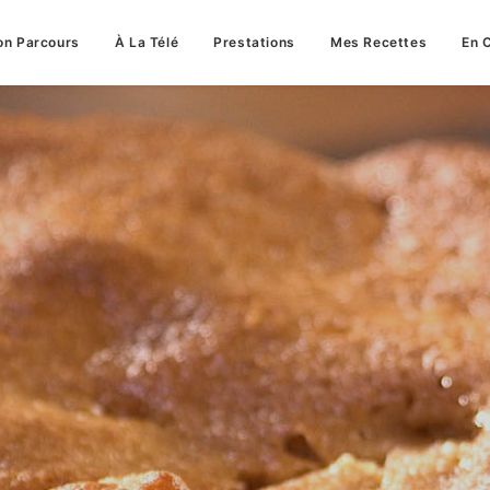
n Parcours
À La Télé
Prestations
Mes Recettes
En 