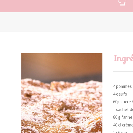
Ingré
4 pommes
4 oeufs
60g sucre 
1 sachet de
80 g farin
40 cl crème
1 citron