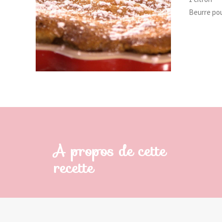
Beurre po
A propos de cette
recette