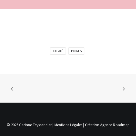
COMTÉ
POIRES
© 2025 Carinne Teyssandier |
Mentions Légales
| Création
Agence Roadmap