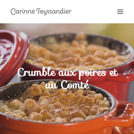
MON PARCOURS
À LA TÉLÉ
PRESTATIONS
MES RECETTES
Crumble aux poires et
EN COULISSES
au Comté