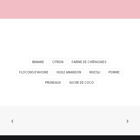
BANANE
CITRON
FARINE DE CHÂTAIGNES
FLOCONS D’AVOINE
HUILE AMANDON
MUESLI
POMME
PRUNEAUX
SUCRE DE COCO