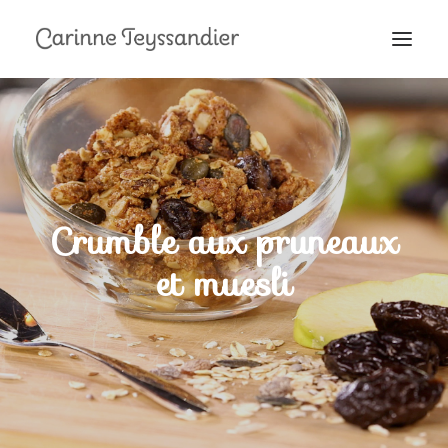
MON PARCOURS
À LA TÉLÉ
PRESTATIONS
MES RECETTES
Crumble aux pruneaux
EN COULISSES
et muesli