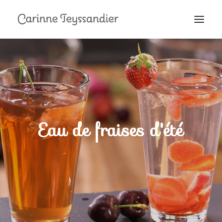
MON PARCOURS
À LA TÉLÉ
PRESTATIONS
MES RECETTES
Eau de fraises d'été
EN COULISSES