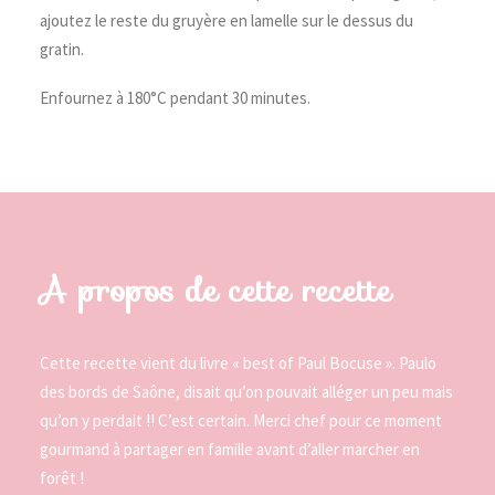
ajoutez le reste du gruyère en lamelle sur le dessus du
gratin.
Enfournez à 180°C pendant 30 minutes.
A propos de cette recette
Cette recette vient du livre « best of Paul Bocuse ». Paulo
des bords de Saône, disait qu’on pouvait alléger un peu mais
qu’on y perdait !! C’est certain. Merci chef pour ce moment
gourmand à partager en famille avant d’aller marcher en
forêt !