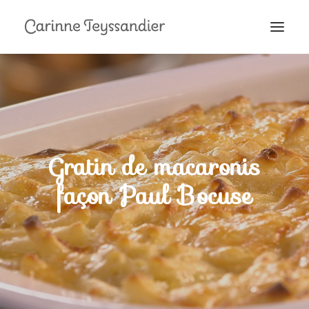
MON PARCOURS
À LA TÉLÉ
PRESTATIONS
MES RECETTES
Gratin de macaronis
EN COULISSES
façon Paul Bocuse