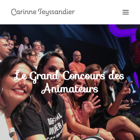
MON PARCOURS
À LA TÉLÉ
PRESTATIONS
MES RECETTES
Le Grand Concours des
EN COULISSES
Animateurs