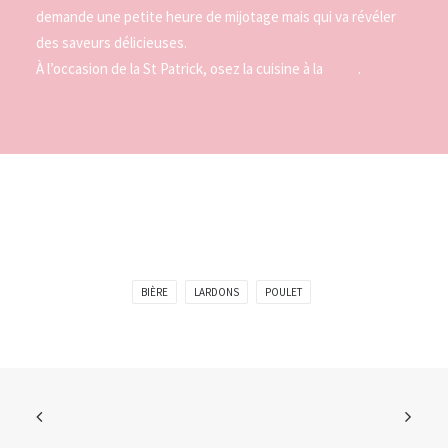
demande une petite heure de mijotage mais qui va révéler
des saveurs délicieuses.
À l’occasion de la St Patrick, osez la cuisine à la
bière
.
BIÈRE
LARDONS
POULET