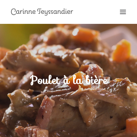
MON PARCOURS
À LA TÉLÉ
PRESTATIONS
MES RECETTES
Poulet à la bière
EN COULISSES