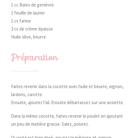
1 cc Baies de genièvre
1 feuille de laurier
1 cs farine
2 cs de crème épaisse
Huile olive, beurre
Préparation
Faites revenir dans la cocotte avec huile et beurre, oignon,
lardons, carotte.
Ensuite, ajoutez l’ail. Ensuite débarrassez sur une assiette.
Dans la même cocotte, faites revenir le poulet en ajoutant
un peu de matière grasse. Salez, poivrez.
Quand il est bien doré, ajoutez le mélange ail, oignon,