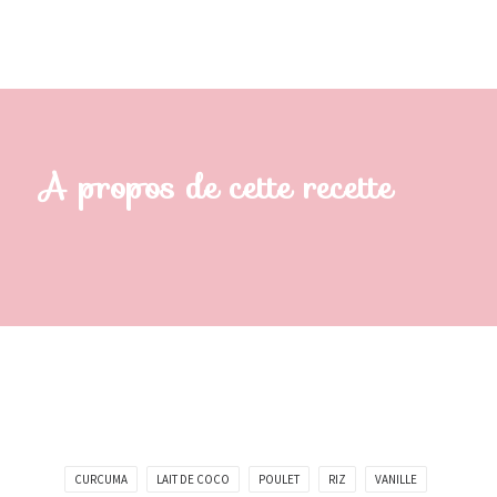
A propos de cette recette
CURCUMA
LAIT DE COCO
POULET
RIZ
VANILLE