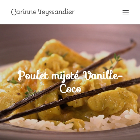
MON PARCOURS
À LA TÉLÉ
PRESTATIONS
MES RECETTES
Poulet mijoté Vanille-
EN COULISSES
Coco