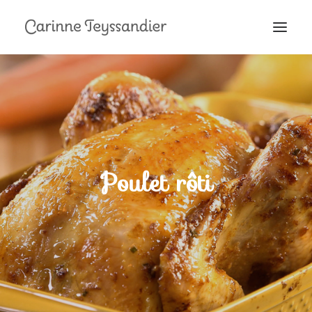
MON PARCOURS
À LA TÉLÉ
PRESTATIONS
MES RECETTES
Poulet rôti
EN COULISSES