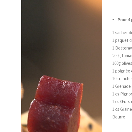
Pour 4 
1 sachet de
1 paquet 
1 Bettera
200g tomat
100g olive
1 poignée 
10 tranche
1 Grenade
1 cs Pigno
1 cs Œufs
1 cs Grain
Beurre