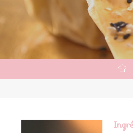
Ingré