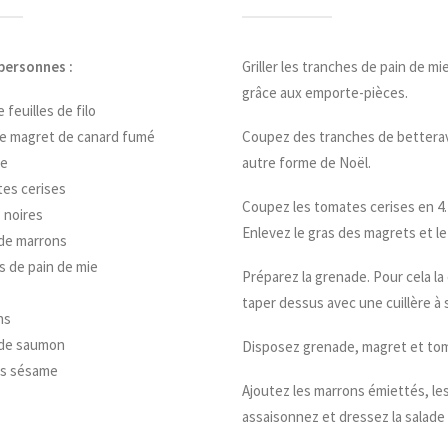
personnes :
Griller les tranches de pain de m
grâce aux emporte-pièces.
 feuilles de filo
de magret de canard fumé
Coupez des tranches de betterave
ve
autre forme de Noël.
es cerises
Coupez les tomates cerises en 4.
s noires
Enlevez le gras des magrets et le
de marrons
s de pain de mie
Préparez la grenade. Pour cela la
taper dessus avec une cuillère à 
ns
 de saumon
Disposez grenade, magret et tom
es sésame
Ajoutez les marrons émiettés, les
assaisonnez et dressez la salad