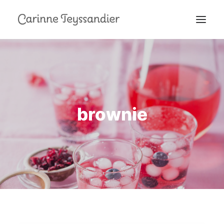
MON PARCOURS
À LA TÉLÉ
PRESTATIONS
brownie
MES RECETTES
EN COULISSES