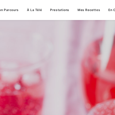
n Parcours
À La Télé
Prestations
Mes Recettes
En 