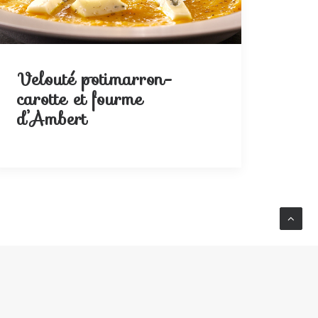
Velouté potimarron-
carotte et fourme
d’Ambert