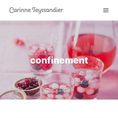
MON PARCOURS
À LA TÉLÉ
PRESTATIONS
confinement
MES RECETTES
EN COULISSES