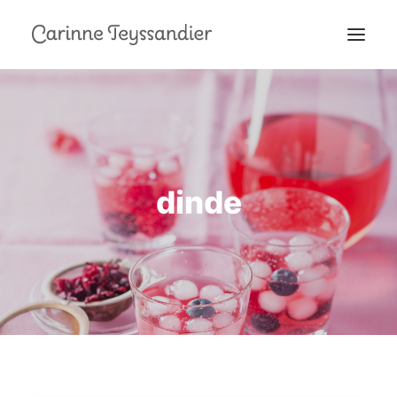
MON PARCOURS
À LA TÉLÉ
PRESTATIONS
dinde
MES RECETTES
EN COULISSES