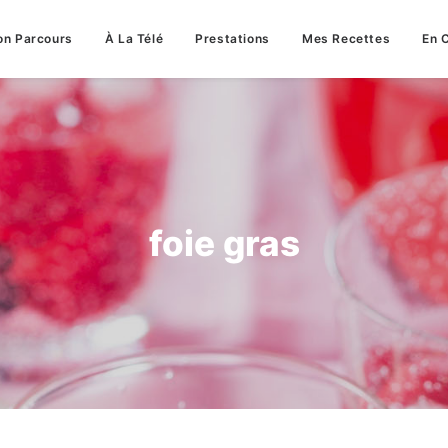
n Parcours
À La Télé
Prestations
Mes Recettes
En 
foie gras