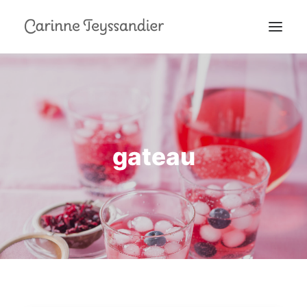
MON PARCOURS
À LA TÉLÉ
PRESTATIONS
gateau
MES RECETTES
EN COULISSES