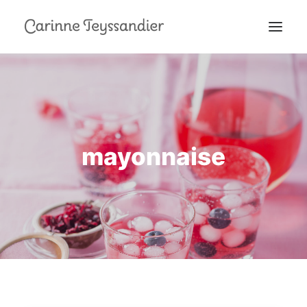
MON PARCOURS
À LA TÉLÉ
PRESTATIONS
mayonnaise
MES RECETTES
EN COULISSES