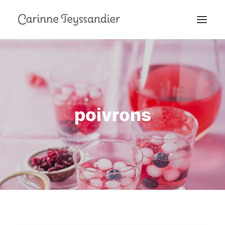
MON PARCOURS
À LA TÉLÉ
PRESTATIONS
poivrons
MES RECETTES
EN COULISSES