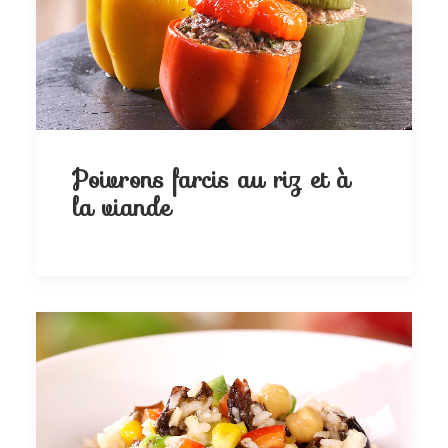
Poivrons farcis au riz et à
la viande