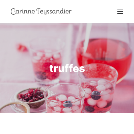
MON PARCOURS
À LA TÉLÉ
PRESTATIONS
truffes
MES RECETTES
EN COULISSES