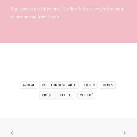
Vous posez délicatement, à l’aide d’une cuillère, votre oeuf
dans une eau frémissante.
AVOCAT
BOUILLON DE VOLAILLE
CITRON
OEUFS
PIMENT D'ESPELETTE
VELOUTÉ