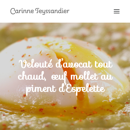
MON PARCOURS
À LA TÉLÉ
PRESTATIONS
Velouté d’avocat tout
MES RECETTES
chaud, œuf mollet au
EN COULISSES
piment d’Espelette